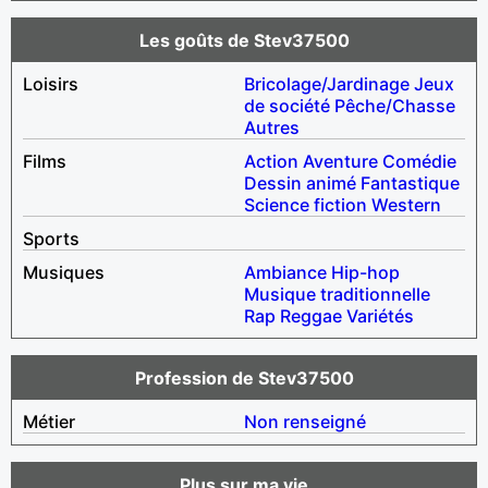
Les goûts de Stev37500
Loisirs
Bricolage/Jardinage
Jeux
de société
Pêche/Chasse
Autres
Films
Action
Aventure
Comédie
Dessin animé
Fantastique
Science fiction
Western
Sports
Musiques
Ambiance
Hip-hop
Musique traditionnelle
Rap
Reggae
Variétés
Profession de Stev37500
Métier
Non renseigné
Plus sur ma vie