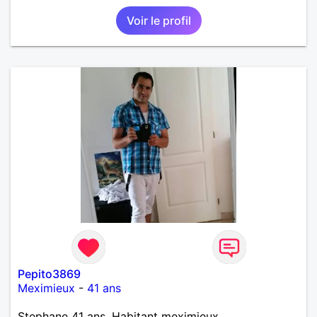
Voir le profil
Pepito3869
Meximieux
-
41 ans
Stephane 41 ans. Habitant meximieux