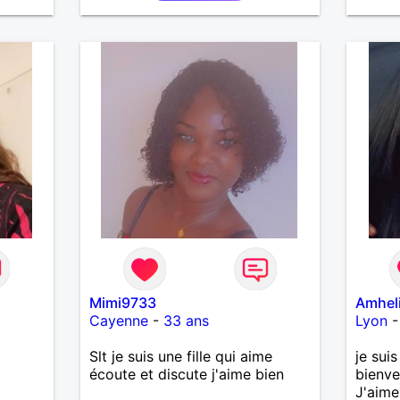
Mimi9733
Amhel
Cayenne
-
33 ans
Lyon
Slt je suis une fille qui aime
je sui
écoute et discute j'aime bien
bienve
J'aime 