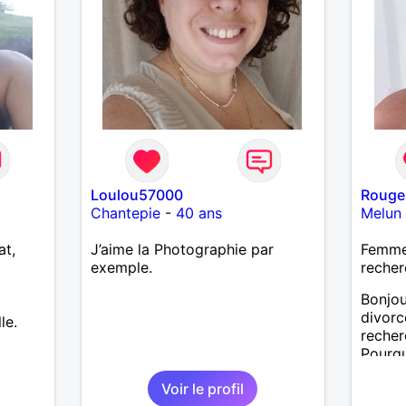
Loulou57000
Rouge
Chantepie
-
40 ans
Melun
at,
J’aime la Photographie par
Femme 
exemple.
recher
Bonjou
divorc
le.
reche
Pourqu
Voir le profil