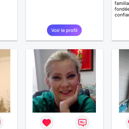
familia
fondée
confia
Voir le profil