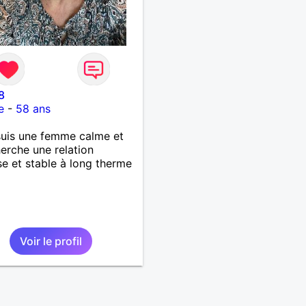
8
e
-
58 ans
 suis une femme calme et
herche une relation
se et stable à long therme
Voir le profil