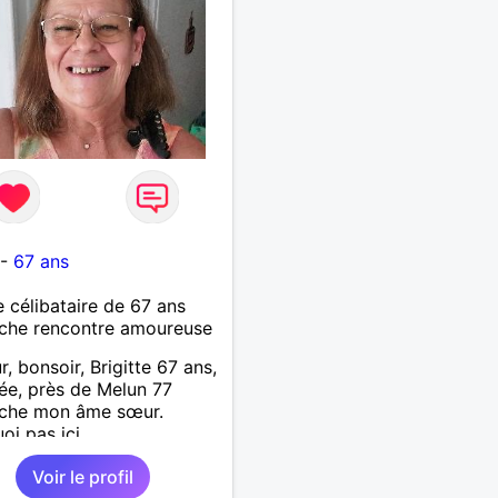
-
67 ans
célibataire de 67 ans
che rencontre amoureuse
r, bonsoir, Brigitte 67 ans,
ée, près de Melun 77
rche mon âme sœur.
oi pas ici.
Voir le profil