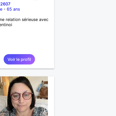
-2607
ce
-
65 ans
ne relation sérieuse avec
entinoi
Voir le profil