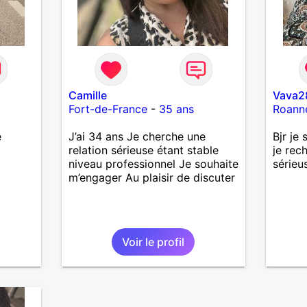
Camille
Vava2
Fort-de-France
-
35 ans
Roann
e
J’ai 34 ans Je cherche une
Bjr je
relation sérieuse étant stable
je rec
niveau professionnel Je souhaite
sérieu
m’engager Au plaisir de discuter
Voir le profil