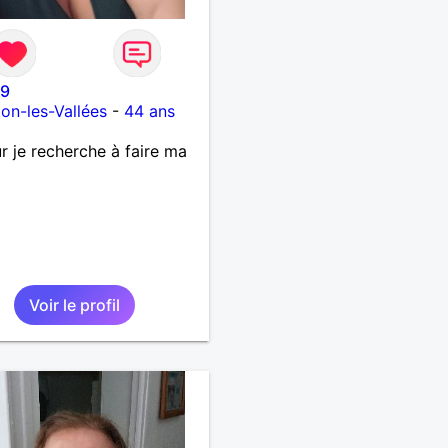
79
on-les-Vallées
-
44 ans
r je recherche à faire ma
Voir le profil