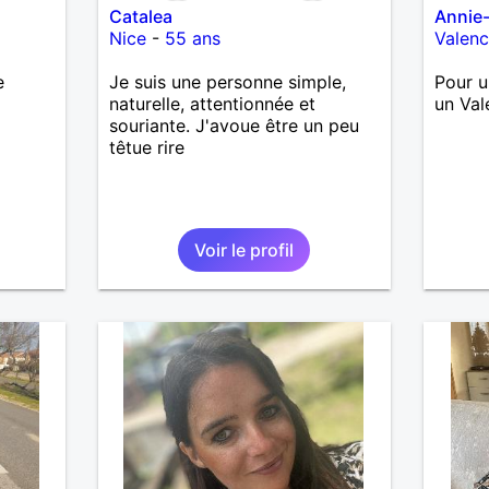
Catalea
Annie
Nice
-
55 ans
Valen
e
Je suis une personne simple,
Pour u
naturelle, attentionnée et
un Val
souriante. J'avoue être un peu
têtue rire
Voir le profil