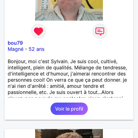
bou79
Magné
-
52 ans
Bonjour, moi c'est Sylvain. Je suis cool, cultivé,
intelligent, plein de qualités. Mélange de tendresse,
d'intelligence et d'humour, j'aimerai rencontrer des
personnes cool! On verra ce que ça peut donner. je
n'ai rien d'arrêté : amitié, amour tendre et
passionnelle, etc. Je suis ouvert à tout...Alors
n'ayez-pas peur de me contacter, sinon c'est moi
qui le ferais!!!!!!!!!!!!! Ou peut-être pas! je suis
Voir le profil
100000000000 vrai.