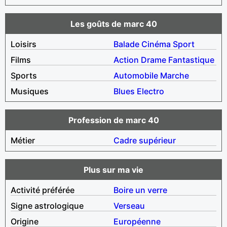
Les goûts de marc 40
Loisirs
Balade
Cinéma
Sport
Films
Action
Drame
Fantastique
Sports
Automobile
Marche
Musiques
Blues
Electro
Profession de marc 40
Métier
Cadre supérieur
Plus sur ma vie
Activité préférée
Boire un verre
Signe astrologique
Verseau
Origine
Européenne