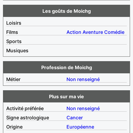
Les goûts de Moichg
Loisirs
Films
Action
Aventure
Comédie
Sports
Musiques
Profession de Moichg
Métier
Non renseigné
Plus sur ma vie
Activité préférée
Non renseigné
Signe astrologique
Cancer
Origine
Européenne