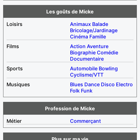
Les goûts de Micke
Loisirs
Animaux
Balade
Bricolage/Jardinage
Cinéma
Famille
Films
Action
Aventure
Biographie
Comédie
Documentaire
Sports
Automobile
Bowling
Cyclisme/VTT
Musiques
Blues
Dance
Disco
Electro
Folk
Funk
Profession de Micke
Métier
Commerçant
Plus sur ma vie