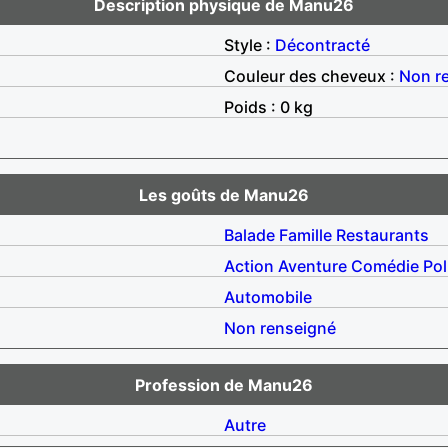
Description physique de Manu26
Style :
Décontracté
Couleur des cheveux :
Non r
Poids : 0 kg
Les goûts de Manu26
Balade
Famille
Restaurants
Action
Aventure
Comédie
Pol
Automobile
Non renseigné
Profession de Manu26
Autre