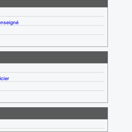
enseigné
icier