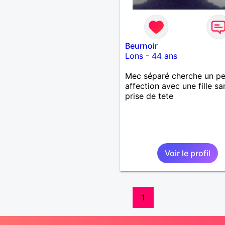
Beurnoir
Lons
-
44 ans
Mec séparé cherche un p
affection avec une fille sa
prise de tete
Voir le profil
1