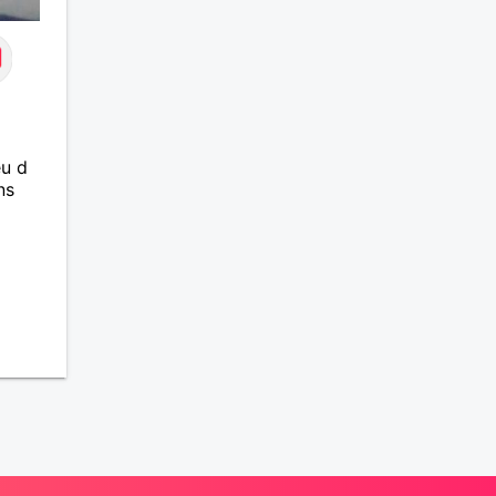
eu d
ns