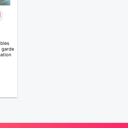
bles
n garde
lation