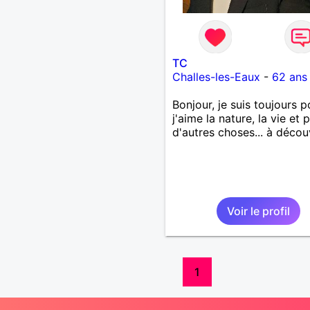
TC
Challes-les-Eaux
-
62 ans
Bonjour, je suis toujours po
j'aime la nature, la vie et p
d'autres choses... à décou
Voir le profil
1